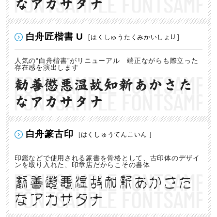
なアカサタナ
白舟匠楷書 U
[はくしゅうたくみかいしょU ]
人気の“白舟楷書”がリニューアル 端正ながらも際立った
存在感を演出します
勧善懲悪温故知新あかさた
なアカサタナ
白舟篆古印
[はくしゅうてんこいん ]
印鑑などで使用される篆書を骨格として、古印体のデザイ
ンを取り入れた、印章店だからこその書体
勧善懲悪温故知新あかさた
なアカサタナ