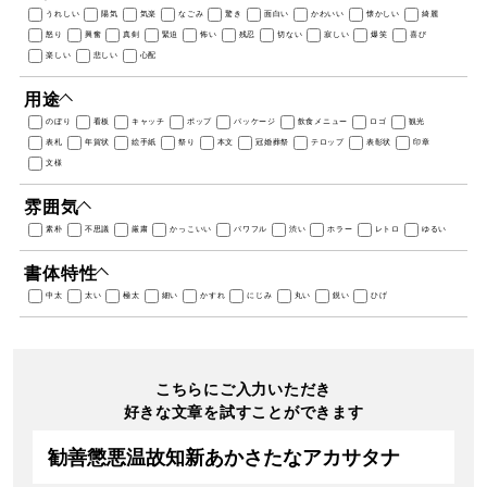
うれしい
陽気
気楽
なごみ
驚き
面白い
かわいい
懐かしい
綺麗
怒り
興奮
真剣
緊迫
怖い
残忍
切ない
寂しい
爆笑
喜び
楽しい
悲しい
心配
用途
のぼり
看板
キャッチ
ポップ
パッケージ
飲食メニュー
ロゴ
観光
表札
年賀状
絵手紙
祭り
本文
冠婚葬祭
テロップ
表彰状
印章
文様
雰囲気
素朴
不思議
厳粛
かっこいい
パワフル
渋い
ホラー
レトロ
ゆるい
書体特性
中太
太い
極太
細い
かすれ
にじみ
丸い
鋭い
ひげ
こちらにご入力いただき
好きな文章を試すことができます