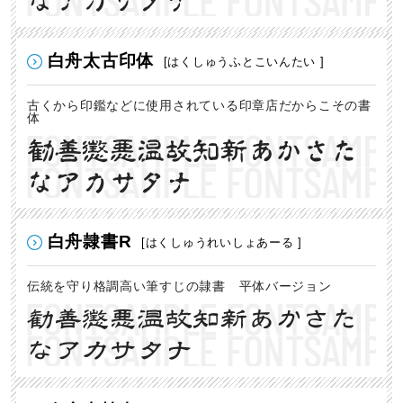
なアカサタナ
白舟太古印体
[はくしゅうふとこいんたい ]
古くから印鑑などに使用されている印章店だからこその書
体
勧善懲悪温故知新あかさた
なアカサタナ
白舟隷書R
[はくしゅうれいしょあーる ]
伝統を守り格調高い筆すじの隷書 平体バージョン
勧善懲悪温故知新あかさた
なアカサタナ