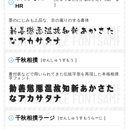
]
HR
墨のにじみも上品な、京の薫りのする書体
勧善懲悪温故知新あかさた
なアカサタナ
千秋相撲
[せんしゅうすもう ]
番付表などで用いられてきた伝統字形を再現した本格相撲
字フォント
勧善懲悪温故知新あかさた
なアカサタナ
千秋相撲ラージ
[せんしゅうすもうらーじ ]