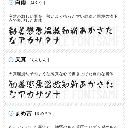
白雨
[はくう ]
突然の激しい雨を、勢いよく払った太い縦線と雨粒の滴下
点で表現した書体
勧善懲悪温故知新あかさた
なアカサタナ
天真
[てんしん ]
天真爛漫幼子のような純真な心で書き上げた自由な書体
勧善懲悪温故知新あかさた
なアカサタナ
まめ吉
[まめきち ]
たっぷりとした墨汁と、強弱のある筆圧でリズム感のある