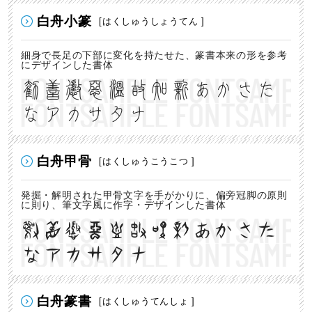
白舟小篆
[はくしゅうしょうてん ]
細身で長足の下部に変化を持たせた、篆書本来の形を参考
にデザインした書体
勧善懲悪温故知新あかさた
なアカサタナ
白舟甲骨
[はくしゅうこうこつ ]
発掘・解明された甲骨文字を手がかりに、偏旁冠脚の原則
に則り、筆文字風に作字・デザインした書体
勧善懲悪温故知新あかさた
なアカサタナ
白舟篆書
[はくしゅうてんしょ ]