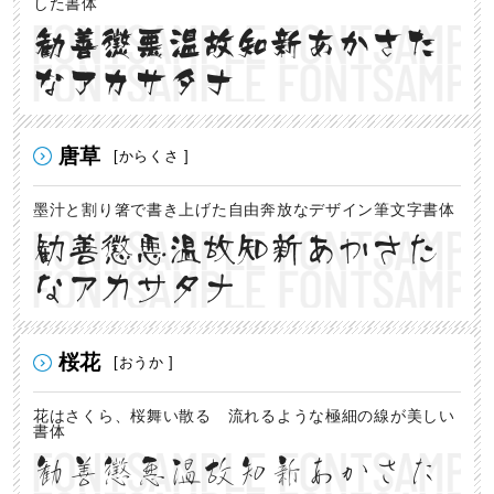
した書体
勧善懲悪温故知新あかさた
なアカサタナ
唐草
[からくさ ]
墨汁と割り箸で書き上げた自由奔放なデザイン筆文字書体
勧善懲悪温故知新あかさた
なアカサタナ
桜花
[おうか ]
花はさくら、桜舞い散る 流れるような極細の線が美しい
書体
勧善懲悪温故知新あかさた