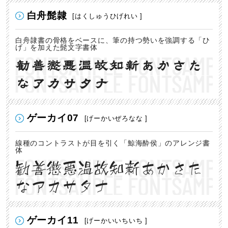
白舟髭隷
[はくしゅうひげれい ]
白舟隷書の骨格をベースに、筆の持つ勢いを強調する「ひ
げ」を加えた髭文字書体
勧善懲悪温故知新あかさた
なアカサタナ
ゲーカイ07
[げーかいぜろなな ]
線種のコントラストが目を引く「鯨海酔侯」のアレンジ書
体
勧善懲悪温故知新あかさた
なアカサタナ
ゲーカイ11
[げーかいいちいち ]