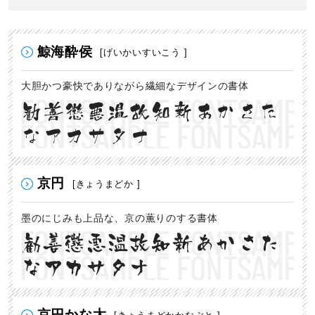
鯨海酔侯
[げいかいすいこう ]
大胆かつ豪快でありながら繊細なデザインの書体
勧善懲悪温故知新あかさた
なアカサタナ
京円
[きょうまどか ]
墨のにじみも上品な、京の薫りのする書体
勧善懲悪温故知新あかさた
なアカサタナ
京円かな太