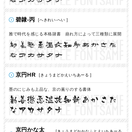
碧隷-丙
[へきれい-へい ]
雅で時代を感じる本格隷書 崩れ方によって三種類に展開
勧善懲悪温故知新あかさた
なアカサタナ
京円HR
[きょうまどかえいちあーる ]
墨のにじみも上品な、京の薫りのする書体
勧善懲悪温故知新あかさた
なアカサタナ
京円かな太
[きょうまどかかなふとえいちあーる