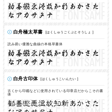
勧善懲悪温故知新あかさた
なアカサタナ
白舟極太草書
[はくしゅうごくぶとそうしょ ]
読み易い優雅な曲線の本格草書体
勧善懲悪温故知新あかさた
なアカサタナ
白舟古印体
[はくしゅうこいんたい ]
古くから印鑑などに使用されている印章店だからこその書
体
勧善懲悪温故知新あかさた