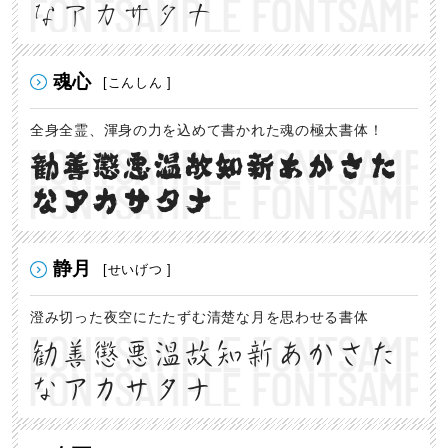
なアカサタナ
魂心
[こんしん ]
全身全霊、渾身の力を込めて書かれた魂の極太書体！
勧善懲悪温故知新あかさた
なアカサタナ
静月
[せいげつ ]
澄み切った夜空にたたずむ清楚な月を思わせる書体
勧善懲悪温故知新あかさた
なアカサタナ