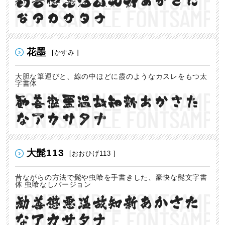
勧善懲悪温故知新あかさた
なアカサタナ
花墨
[かすみ ]
大胆な筆運びと、線の中ほどに霞のようなカスレをもつ太
字書体
勧善懲悪温故知新あかさた
なアカサタナ
大髭113
[おおひげ113 ]
昔ながらの方法で髭や虫喰を手書きした、豪快な髭文字書
体 虫喰なしバージョン
勧善懲悪温故知新あかさた
なアカサタナ