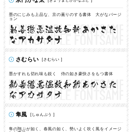
[きょうまどかかなぶと ]
墨のにじみも上品な、京の薫りのする書体 大がなバージ
ョン
勧善懲悪温故知新あかさた
なアカサタナ
さむらい
[さむらい ]
墨かすれも切れ味も鋭く 侍の如き豪快さをもつ書体
勧善懲悪温故知新あかさた
なアカサタナ
隼風
[しゅんぷう ]
隼の翔ぶが如く、春風の如く、勢いよく吹く風をイメージ