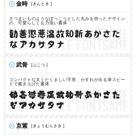
金時
[きんとき ]
さつまいものようなぽっこりとした丸みを持ったデザイン
の、可愛らしくも力強い書体
勧善懲悪温故知新あかさた
なアカサタナ
武骨
[ぶこつ ]
コンパクトな太くたくましい字形、かすれが出る筆スピー
ドで書き上げた書体
勧善懲悪温故知新あかさた
なアカサタナ
京紫
[きょうむらさき ]