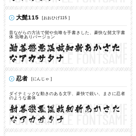
大髭115
[おおひげ115 ]
昔ながらの方法で髭や虫喰を手書きした、豪快な髭文字書
体 虫喰ありバージョン
勧善懲悪温故知新あかさた
なアカサタナ
忍者
[にんじゃ ]
ダイナミックな動きのある文字、豪快で鋭い、まさに忍者
のような書体
勧善懲悪温故知新あかさた
なアカサタナ