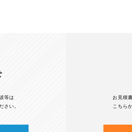
せ
談等は
お見積
ださい。
こちら