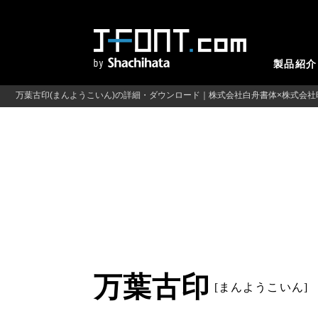
製品紹介
万葉古印(まんようこいん)の詳細・ダウンロード｜株式会社白舟書体×株式会社
万葉古印
[まんようこいん]