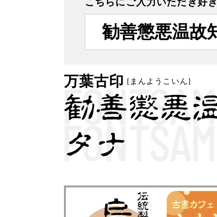
こちらにご入力いただき
好
万葉古印
[まんようこいん]
勧善懲悪
タナ