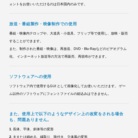
ォントをお使いいただけるのは日本国内のみです。
放送・番組製作・映像制作での使用
番組・映像内テロップや、大道具・小道具、フリップ等で使用し、放映・販売
することができます。
また、制作された番組・映像は、再放送、DVD・Blu-Rayなどのビデオグラム
化、
インターネット放送等の方法で再販売、再頒布ができます。
ソフトウェアへの使用
ソフトウェア内で使用するGUI として画像化してお使いいただけます。
ゲー
ム以外のソフトウェアにフォントファイルの組込みはできません。
また、使用上で以下のようなデザイン上の改変をされる場合
も、問題ありません。
1
. 長体、平体、斜体等の変形
2
. 太または細める、縁取り、陰付き、立体風の変形