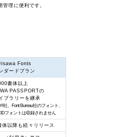
運用管理に便利です。
risawa Fonts
ンダードプラン
000書体以上
AWA PASSPORTの
イブラリーを継承
社、Font Bureau社のフォント、
NEWCIDフォントは収録されません
新書体以降も続々リリース