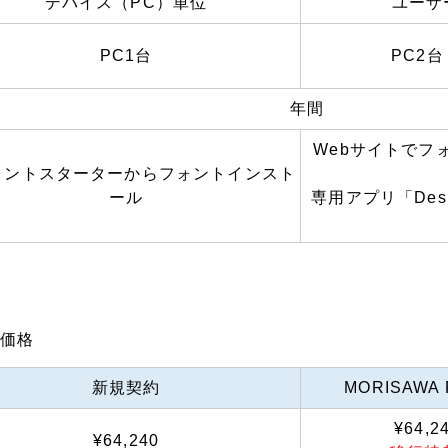
デバイス（PC）単位
ユーザ
PC1台
PC2
年間
Webサイトでフ
ォントスターターからフォントインスト
ール
専用アプリ「Desk
の価格
新規契約
MORISAWA
¥64,
¥64,240