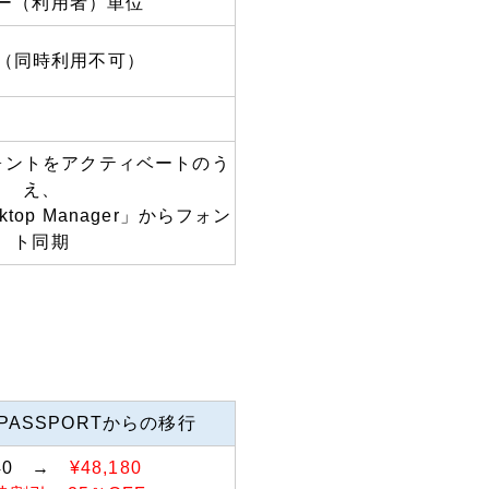
ー（利用者）単位
台（同時利用不可）
ォントをアクティベートのう
え、
top Manager」からフォン
ト同期
 PASSPORTからの移行
240 →
¥48,180